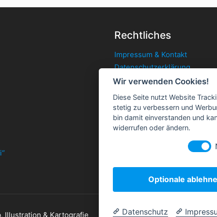
Rechtliches
Impressum & Kontakt
Datenschutzerklärung
Cookie-Einstellungen ändern
Wir verwenden Cookies!
AGB
Diese Seite nutzt Website Track
stetig zu verbessern und Werbu
bin damit einverstanden und kann
widerrufen oder ändern.
i“
Optionale ablehn
Datenschutz
Impress
Illustration & Kartografie