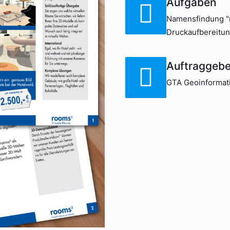
Aufgaben
Namensfindung "r
Druckaufbereitu
Auftraggebe
GTA Geoinforma