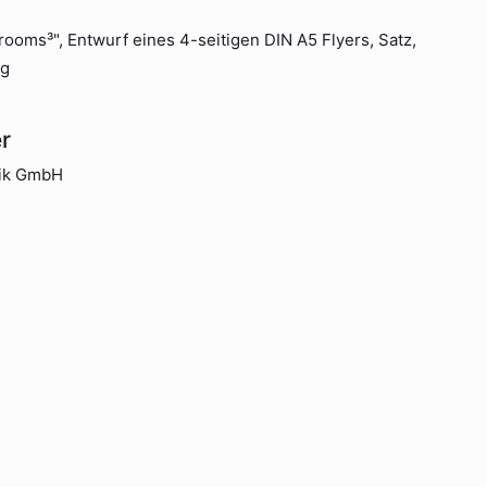
ooms³", Entwurf eines 4-seitigen DIN A5 Flyers, Satz,
ng
r
tik GmbH