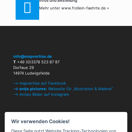
Infos und Bestellung
Mehr unter
www.frollein-faehrte.de »
info@mapvertise.de
T
+49 (0)3378 523 87 87
Dorfaue 29
14974 Ludwigsfelde
⟶ mapvertise auf Facebook
⟶ antje.pictures:
Webseite für „Illustration & Malerei“
⟶ Antjes Bilder auf Instagram
Rechtliches
Wir verwenden Cookies!
Impressum & Kontakt
Diese Seite nutzt Website Tracking-Technologien von