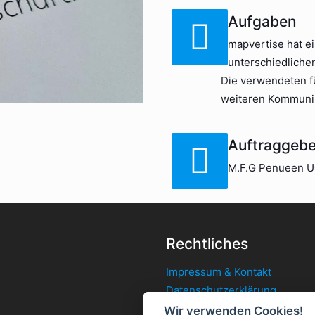
Aufgaben
mapvertise hat e
unterschiedlichen
Die verwendeten fü
weiteren Kommunik
Auftraggebe
M.F.G Penueen 
Rechtliches
Impressum & Kontakt
Datenschutzerklärung
Cookie-Einstellungen ändern
Wir verwenden Cookies!