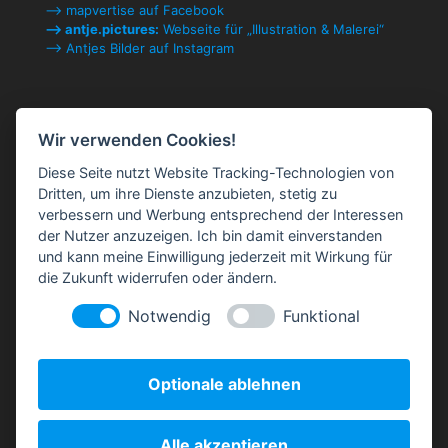
⟶ mapvertise auf Facebook
⟶ antje.pictures:
Webseite für „Illustration & Malerei“
⟶ Antjes Bilder auf Instagram
Rechtliches
Wir verwenden Cookies!
Impressum & Kontakt
Diese Seite nutzt Website Tracking-Technologien von
Datenschutzerklärung
Dritten, um ihre Dienste anzubieten, stetig zu
Cookie-Einstellungen ändern
verbessern und Werbung entsprechend der Interessen
AGB
der Nutzer anzuzeigen. Ich bin damit einverstanden
und kann meine Einwilligung jederzeit mit Wirkung für
die Zukunft widerrufen oder ändern.
Notwendig
Funktional
Optionale ablehnen
Mitglied in der
Alle akzeptieren