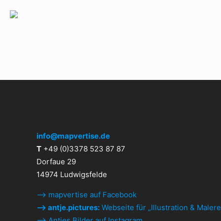
info@mapvertise.de
T
+49 (0)3378 523 87 87
Dorfaue 29
14974 Ludwigsfelde
⟶ mapvertise auf Facebook
⟶ antje.pictures:
Webseite für „Illustration & Malere
⟶ Antjes Bilder auf Instagram