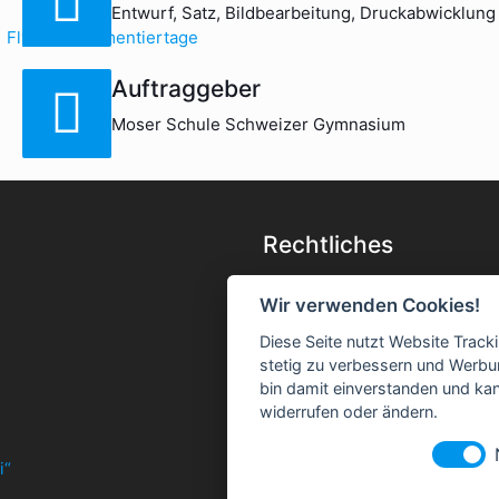
Entwurf, Satz, Bildbearbeitung, Druckabwicklung
Auftraggeber
Moser Schule Schweizer Gymnasium
Rechtliches
Impressum & Kontakt
Wir verwenden Cookies!
Datenschutzerklärung
Diese Seite nutzt Website Track
Cookie-Einstellungen ändern
stetig zu verbessern und Werbu
AGB
bin damit einverstanden und kann
widerrufen oder ändern.
i“