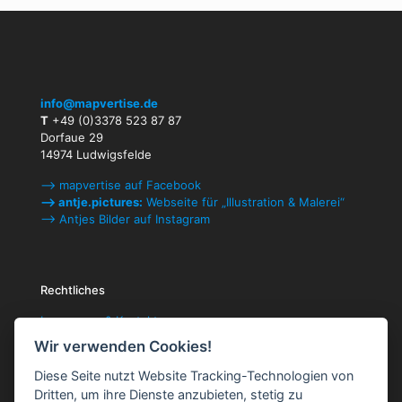
info@mapvertise.de
T
+49 (0)3378 523 87 87
Dorfaue 29
14974 Ludwigsfelde
⟶ mapvertise auf Facebook
⟶ antje.pictures:
Webseite für „Illustration & Malerei“
⟶ Antjes Bilder auf Instagram
Rechtliches
Impressum & Kontakt
Datenschutzerklärung
Wir verwenden Cookies!
Cookie-Einstellungen ändern
AGB
Diese Seite nutzt Website Tracking-Technologien von
Dritten, um ihre Dienste anzubieten, stetig zu