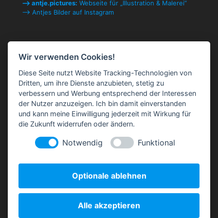
⟶ antje.pictures:
Webseite für „Illustration & Malerei“
⟶ Antjes Bilder auf Instagram
Rechtliches
Wir verwenden Cookies!
Impressum & Kontakt
Diese Seite nutzt Website Tracking-Technologien von
Datenschutzerklärung
Dritten, um ihre Dienste anzubieten, stetig zu
Cookie-Einstellungen ändern
verbessern und Werbung entsprechend der Interessen
AGB
der Nutzer anzuzeigen. Ich bin damit einverstanden
und kann meine Einwilligung jederzeit mit Wirkung für
die Zukunft widerrufen oder ändern.
Notwendig
Funktional
Optionale ablehnen
Mitglied in der
Alle akzeptieren