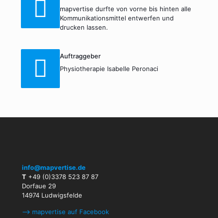
mapvertise durfte von vorne bis hinten alle
Kommunikationsmittel entwerfen und
drucken lassen.
Auftraggeber
Physiotherapie Isabelle Peronaci
info@mapvertise.de
T
+49 (0)3378 523 87 87
Dorfaue 29
14974 Ludwigsfelde
⟶ mapvertise auf Facebook