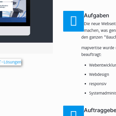
Aufgaben
Die neue Webseite
machen, was gena
den ganzen "Bauch
mapvertise wurde 
beauftragt:
Webentwicklun
Webdesign
responsiv
Systemadminis
Auftraggebe