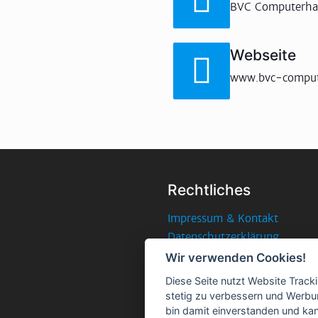
BVC Computerha
Webseite
www.bvc-comput
Rechtliches
Impressum & Kontakt
Datenschutzerklärung
Cookie-Einstellungen ändern
Wir verwenden Cookies!
AGB
Diese Seite nutzt Website Track
stetig zu verbessern und Werbu
bin damit einverstanden und kann