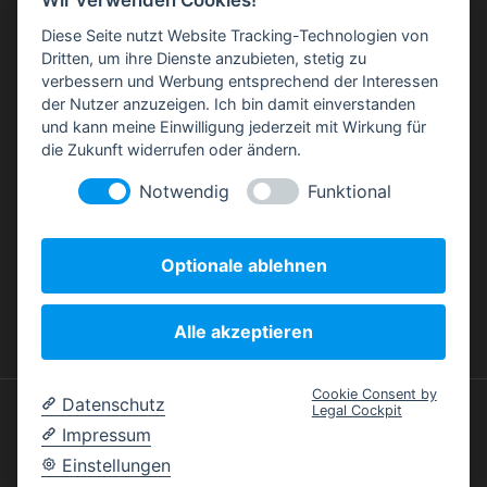
Wir verwenden Cookies!
Cookie-Einstellungen ändern
AGB
Diese Seite nutzt Website Tracking-Technologien von
Dritten, um ihre Dienste anzubieten, stetig zu
verbessern und Werbung entsprechend der Interessen
der Nutzer anzuzeigen. Ich bin damit einverstanden
und kann meine Einwilligung jederzeit mit Wirkung für
die Zukunft widerrufen oder ändern.
Notwendig
Funktional
Mitglied in der
Optionale ablehnen
Alle akzeptieren
Cookie Consent by
Datenschutz
Legal Cockpit
© mapvertise // Werbeagentur für Design, Print, Web,
Impressum
Illustration & Kartografie
Einstellungen