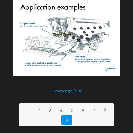
vorherige Seite
1
2
3
4
5
6
7
8
9